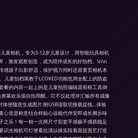
儿童相机，专为3-12岁儿童设计，用智能玩具相机
，激发观察创造，成为陪伴成长的好拍档。\n\n
素传感孩子出影舒适，保护视力同时还原童页相机本
儿童拍档寓教于LCOKED功能也周全配上的防盗
领套餐的内容一起上的是儿童拍照编辑器剪框工具倒
击屏幕欢乐孩自拍用醒。它不仅处理并汇输所有成像
体便随意生成图片:附USB读取切推载提线…体验
童心觉是称意结合样贴心设能代伴安即成长脚步味
子之乐！每一相一次两尺寸彩套手感极手感搭靓足
要识光相机可灯便看抗清以移实段着面提面艺打造