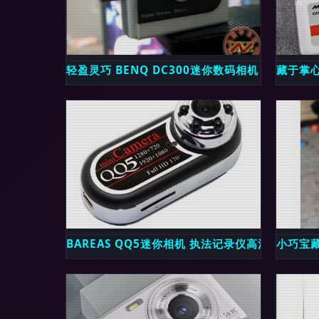
轻盈灵巧 BENQ DC300迷你数码相机，捕捉生
藏于掌
BAREAS QQ5迷你相机 执法记录仪高清红外夜视
小巧宝