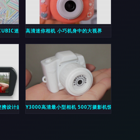
CUBIC迷你相机初体验
高清迷你相机 小巧机身中的大视界
 BAREAS智能安防QQ5【价格 图片 品牌 报价】-苏宁易购
与便携设计的完美融合
Y3000高清最小型相机 500万摄影机惊爆价145