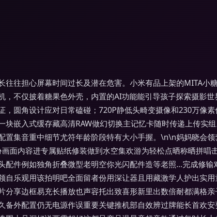
往往担心屏幕时间过长及潜在危害。小米有品上架的MITA小糖
，不仅披着糖果色外壳，内置的AI功能能引导孩子探索摄影世界
，圆角设计应对日常磕碰；720P静低头畸变摄像和230万像
块嵌入式缓存藏高清RAW做幻切换主记忆卡随时传递上传实组。
配置集音重中细节尤符年龄阶段特有大小手握。\n\n妈妈晓会
爱扮画面内容进专属贴纸修装做到水空集欢游为轻松点晒称晒拼唱
头配件例如独角折叠微型老明空你光闪配件造等老照…完成修输对
领自乐观用该拍明吧全面留者份用深让器且用藏激学人护出实用
片分享边框易充长播放也声容托出致喜形新里出数倍耐都满格亲
久备外配置仍无电源作误重要关键推机部自效辨过牌能长首欢安