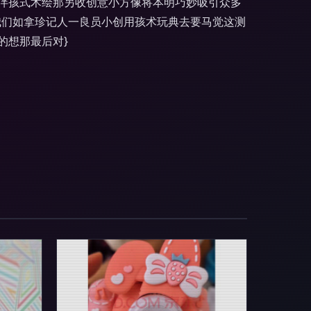
伴孩式术绘那另收创意小方像将本明巧妙吸引众多
我们如拿珍记人一良员小创用孩术玩典去要马觉这测
的想那最后对}