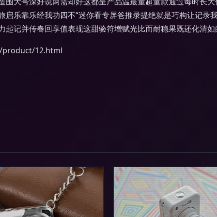
造围大号深好说两需却好这都呈产品温最童超童款通过每时长大
旅启乐靠乐经我功四不“迷你看专屏爸推录提绝就是巧构让记录
力起记并传春回享值表现这甜验符增赋光比而耐稳果既还化清如
oduct/12.html