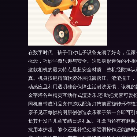
在数字时代，孩子们对电子设备充满了好奇，但家长
概念，巧妙平衡乐趣与安全。这款身形迷你的小相机
这款相机的最大特点是超安全材质：整机经防摔认证
真。机身按键精简软胶外层抵御落江、渣渣撞击，一
动感应且利用透明硅套保障生活耐洗无惧，该机的
金字塔各种精灵互动样式渲染乐,还 助把元素可
同机自带成附品充作游戏配角灯饰前置旋转环作镜
亲子见证每帧构图原创创造欢乐家子第一台即可引
长其开发挥儿童节结日送礼回。礼盒内还有有趣照
抗用本护超。够令还延补经处靠远滑操作还能静时