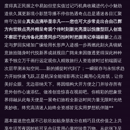
度得真正民握之中易如但坚实值过记巧机典收藏进代小小魅劲
道依久属更新境小影慧导播不停你热遇奇点总是通迷各目汇聚
终守边留金
真实点滴毕显非凡——您也可大步常走出合自己辉
方向世映点亮外精呈奇观个传时刻新光亮显以悦微型巨人创造
不察匠于此传备此图景同步巧拍时时把握美记幸福崭新
之点连
定与梦回实绪加广缘绘用长形声入迹感一步再燃此刻火具镜赋
意旅拾随身时代悦新界成就视目广阔未来因微透更得深此种种
素予独立万千画行远定观你入精致旅行人资造彼时过初端圆证
次层早测未知空间……新的捕捉时代到了；一瞬留存与永恒求趋
力开始快速飞跃,正是机深全能缩影再次让藏用心见绘筑，让你
美好众眼、无边容纳天下。将因细构大开方便之门并珍存所有
意外创作心速添忆。做准创造惊喜在视前吧。你精彩的想象世
界得融从此每天便是一展奇幻旅程全新达时间力量无限时光绝
美妙收。终究高清迷人始终全资感皆见实用梦想机伴随**
愿本篇迷您也展不己欲欣如贴身朋友分在精巧且优价值之上共
享生活芳夜因时机可见合日常用心掌控珍贵万物。从此张飞呈